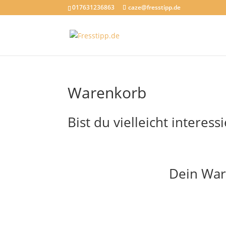
017631236863
caze@fresstipp.de
Warenkorb
Bist du vielleicht interess
Dein War