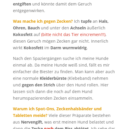
entgiften
und könnte damit dem Geruch
entgegenwirken.
Was mache ich gegen Zecken?
Ich
tupfe
an
Hals,
Ohren, Bauch
und unter den
Achseln
äußerlich
Kokosfett
auf
(bitte nicht das Tier eincremen!!!)
,
diesen Geruch mögen Zecken gar nicht. Innerlich
wirkt
Kokosfett
im
Darm wurmwidrig
.
Nach den Spaziergängen suche ich meine Hunde
einmal ab. Da meine Hunde weiß sind, fällt es mir
einfacher die Biester zu finden. Man kann aber auch
eine normale
Kleiderbürste
(Klebeband) nehmen
und
gegen den Strich
über den Hund rollen. Hier
lassen sich dann die noch auf dem Hund
herumspazierenden Zecken einsammeln.
Warum ich Spot-Ons, Zeckenhalsbänder und
Tabletten meide?
Viele dieser Präparate bestehen
aus
Nervengift,
was erst meinen Hund belastet und
dann die
Zecke
nach
dem Biss abtötet
. Ich sehe das