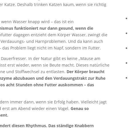
ner Katze. Deshalb trinken Katzen kaum, wenn sie richtig
, wenn Wasser knapp wird – das ist ein
ismus funktioniert nur dann gesund, wenn die
futter dagegen entzieht dem Körper Wasser, zwingt die
 zu Verdauungs- und Harnproblemen. Und da kann auch
 das Problem liegt nicht im Napf, sondern im Futter.
 Dauerfresser. In der Natur gibt es keine „Mäuse am
frisst erst wieder, wenn sie Beute macht. Dieses natürliche
ane und Stoffwechsel zu entlasten.
Der Körper braucht
Enzyme abzubauen und den Verdauungstrakt zur Ruhe
los acht Stunden ohne Futter auskommen – das
dern immer dann, wenn sie Erfolg haben. Vielleicht jagt
d erst am Abend wieder einen Vogel.
Genau so
nent.
hindert diesen Rhythmus. Das ständige Knabbern