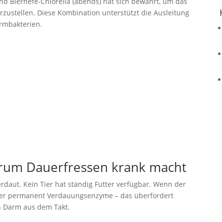
d Bierhefe-Chlorella (abends) hat sich bewährt, um das
ustellen. Diese Kombination unterstützt die Ausleitung
armbakterien.
rum Dauerfressen krank macht
 verdaut. Kein Tier hat ständig Futter verfügbar. Wenn der
örper permanent Verdauungsenzyme – das überfordert
n Darm aus dem Takt.