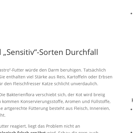
„Sensitiv“-Sorten Durchfall
Gastro“-Futter würde den Darm beruhigen. Tatsächlich
ie enthalten viel Stärke aus Reis, Kartoffeln oder Erbsen
r den Fleischfresser Katze schlicht unverdaulich.
 Bakterienflora verschiebt sich, der Kot wird breiig
 kommen Konservierungsstoffe, Aromen und Füllstoffe,
e artgerechte Fütterung besteht aus Fleisch, Innereien,
ht.
tter reagiert, liegt das Problem nicht an
ologisch falsch ernährt
wird. Schau dir gern auch