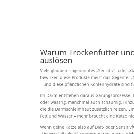
Warum Trockenfutter und 
auslösen
Viele glauben, sogenanntes „Sensitiv“- oder „
bewirken diese Produkte meist das Gegenteil. S
– und diese pflanzlichen Kohlenhydrate sind fü
Im Darm entstehen daraus Gärungsprozesse. Die
oder wässrig, manchmal auch schaumig. Hinzu
die die Darmschleimhaut zusätzlich reizen. Ein
Fett und Wasser – mehr braucht eine Katze nic
Wenn deine Katze also auf Diät- oder Sensitivfu
„Unverträglichkeit“, sondern daran, dass sie
bi